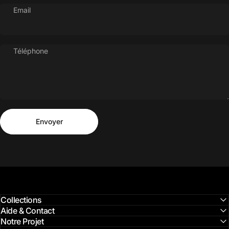
Email
Téléphone
Envoyer
Message
Envoyer
Collections
Aide & Contact
Notre Projet