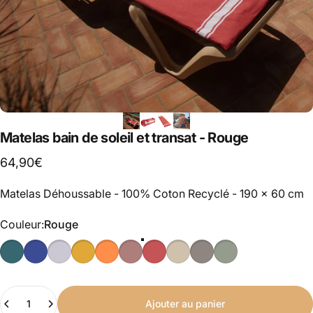
Matelas bain de soleil et transat - Rouge
64,90€
Matelas Déhoussable - 100% Coton Recyclé - 190 x 60 cm
Couleur
Couleur:
Rouge
Quantité
Ajouter au panier