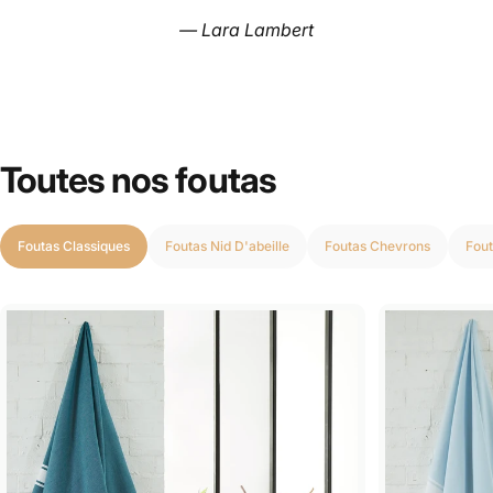
— Lara Lambert
Toutes nos foutas
Foutas Classiques
Foutas Nid D'abeille
Foutas Chevrons
Fout