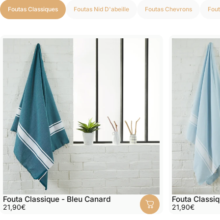
Foutas Classiques
Foutas Nid D'abeille
Foutas Chevrons
Fout
Fouta Classique - Bleu Canard
Fouta Classiq
21,90€
21,90€