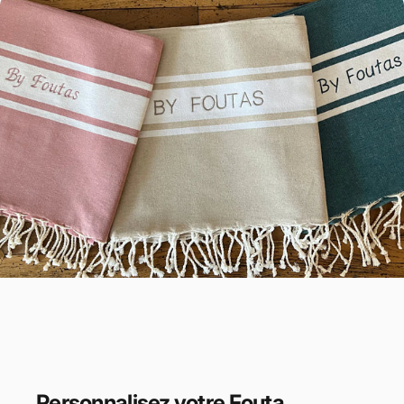
Coton
Recyclé
Certifié
Personnalisez
votre Fouta