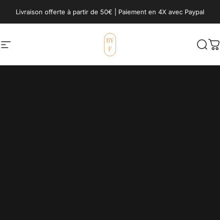
Passer au contenu
Livraison offerte à partir de 50€ | Paiement en 4X avec Paypal
Navigation
BY FOUTAS
Rech
P