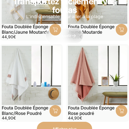
Transportez facilement vos
foutas
L'indispensable pour aller à la plage
Fouta Doublée Éponge -
Fouta Doublée Éponge -
Blanc/Jaune Moutarde
Jaune Moutarde
Découvrir
44,90€
44,90€
Fouta Doublée Éponge -
Fouta Doublée Éponge -
Blanc/Rose Poudré
Rose poudré
44,90€
44,90€
Afficher plus