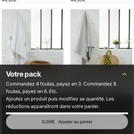
Votre pack
Fouta Doublée Éponge -
Fouta Doublée Éponge -
Blanc/Gris Clair
Gris Clair
Commandez 4 foutas, payez en 3. Commandez 8
44,90€
44,90€
foutas, payez en 6. Etc.
Ajoutez un produit puis modifiez sa quantité. Les
réductions apparaîtront dans votre panier.
0,00€
Ajouter au panier