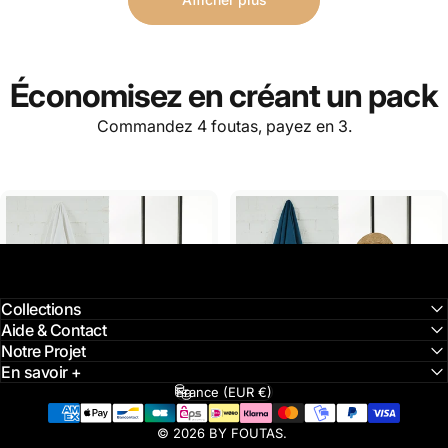
Économisez en créant
un pack
Commandez 4 foutas, payez en 3.
Collections
Aide & Contact
Notre Projet
En savoir +
France (EUR €)
Pays/région
Fouta Doublée Éponge -
Fouta Doublée Éponge -
Blanc/Bleu Canard
Bleu Canard
© 2026 BY FOUTAS.
44,90€
44,90€