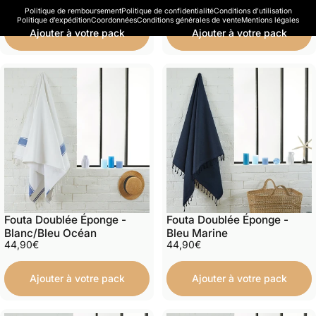
Politique de remboursement
Politique de confidentialité
Conditions d’utilisation
Politique d’expédition
Coordonnées
Conditions générales de vente
Mentions légales
Ajouter à votre pack
Ajouter à votre pack
Fouta Doublée Éponge -
Fouta Doublée Éponge -
Blanc/Bleu Océan
Bleu Marine
44,90€
44,90€
Ajouter à votre pack
Ajouter à votre pack