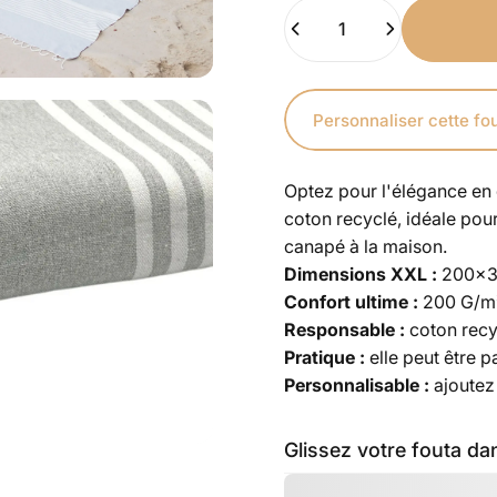
Quantité
Personnaliser cette fo
Optez pour l'élégance en
coton recyclé, idéale pou
canapé à la maison.
Dimensions XXL :
200
x3
Confort ultime :
200
G/m
Responsable :
coton rec
Pratique :
elle peut être 
Personnalisable :
ajoutez
Glissez votre fouta da