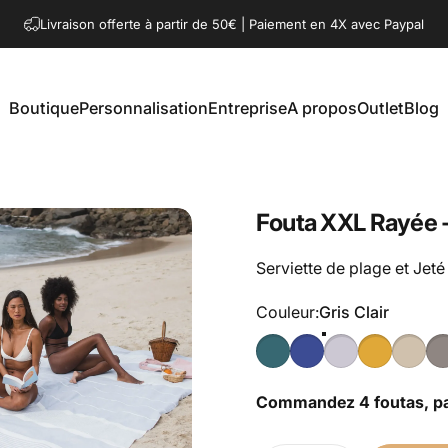
Livraison offerte à partir de 50€ | Paiement en 4X avec Paypal
Boutique
Personnalisation
Entreprise
A propos
Outlet
Blog
Boutique
Personnalisation
Entreprise
A propos
Outlet
Blog
Fouta XXL Rayée - 
Serviette de plage et Je
Couleur
Couleur:
Gris Clair
Commandez 4 foutas, pa