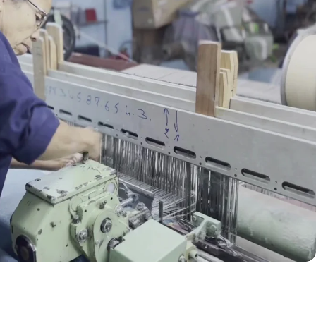
Coton
Recyclé
Certifié