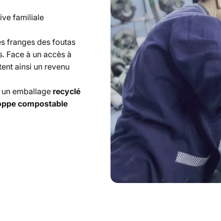
ive familiale
les franges des foutas
s
. Face à un accès à
tent ainsi un revenu
s un emballage
recyclé
oppe compostable
Usages
Multiples