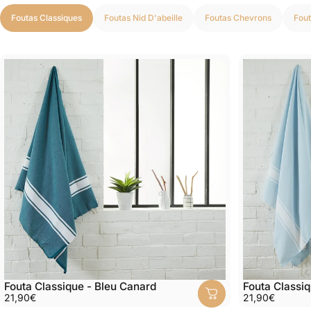
Foutas Classiques
Foutas Nid D'abeille
Foutas Chevrons
Fout
Fouta Classique - Bleu Canard
Fouta Classiq
21,90€
21,90€