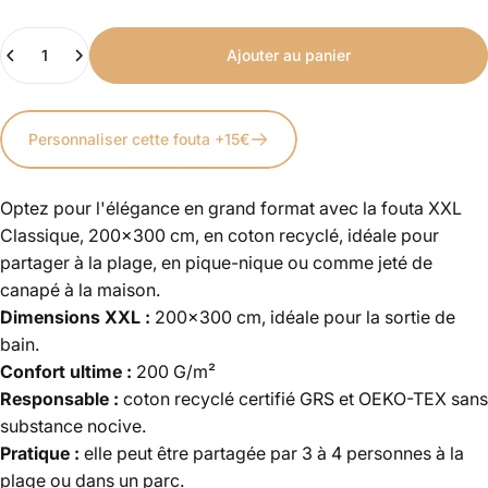
Quantité
Ajouter au panier
Personnaliser cette fouta +15€
Optez pour l'élégance en grand format avec la fouta XXL
Classique, 200x300 cm, en coton recyclé, idéale pour
partager à la plage, en pique-nique ou comme jeté de
canapé à la maison.
Dimensions XXL :
200
x300 cm, idéale pour la sortie de
bain.
Confort ultime :
200
G/m²
Responsable :
coton recyclé
certifié GRS et OEKO-TEX sans
substance nocive.
Pratique :
elle peut être partagée par 3 à 4 personnes à la
plage ou dans un parc.