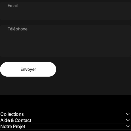
Email
Téléphone
Envoyer
Message
Envoyer
Collections
Aide & Contact
Notre Projet