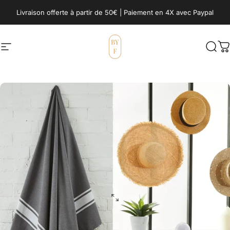
Passer au contenu
Livraison offerte à partir de 50€ | Paiement en 4X avec Paypal
Navigation
BY FOUTAS
Rech
P