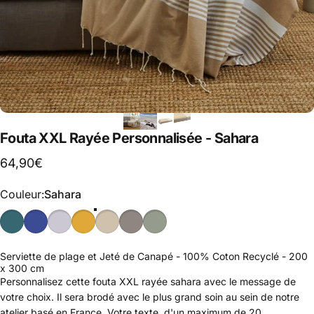
Fouta XXL Rayée Personnalisée - Sahara
64,90€
Couleur
Couleur:
Sahara
Serviette de plage et Jeté de Canapé - 100% Coton Recyclé - 200
x 300 cm
Personnalisez cette fouta XXL rayée sahara avec le message de
votre choix. Il sera brodé avec le plus grand soin au sein de notre
atelier basé en France. Votre texte, d'un maximum de 20