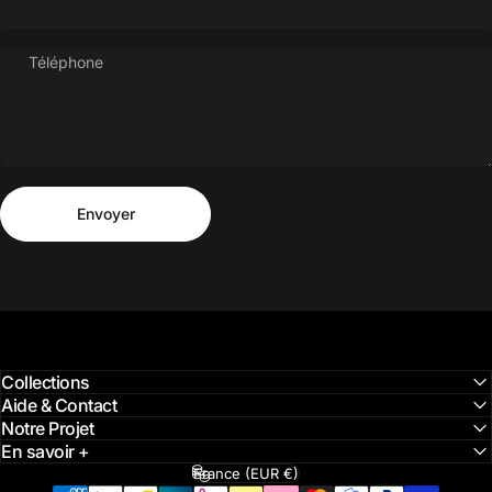
Téléphone
Envoyer
Message
Envoyer
Collections
Aide & Contact
Notre Projet
En savoir +
France (EUR €)
Pays/région