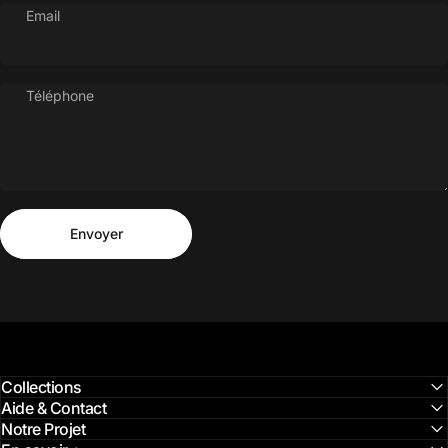
Email
Téléphone
Envoyer
Message
Envoyer
Collections
Aide & Contact
Notre Projet