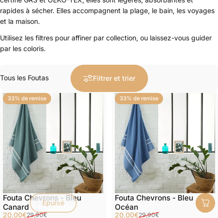
rapides à sécher. Elles accompagnent la plage, le bain, les voyages
et la maison.
Utilisez les filtres pour affiner par collection, ou laissez-vous guider
par les coloris.
Filtrer
Filtrer et trier
33% de remise
33% de remise
Fouta Chevrons - Bleu
Fouta Chevrons - Bleu
Épuisé
Canard
Océan
Prix promotionnel
Prix habituel
Prix promotionnel
Prix habituel
20,00€
20,00€
29,90€
29,90€