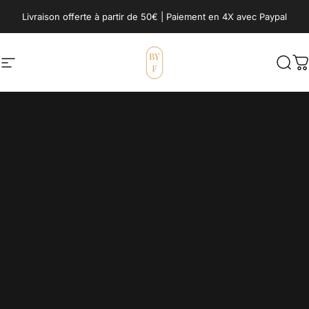
Passer au contenu
Livraison offerte à partir de 50€ | Paiement en 4X avec Paypal
Navigation
BY FOUTAS
Rech
P